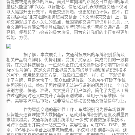
智能亦或是再豪华的汽车，面对严重拥堵的路况及日益饱和的车流
量也只能望“洋”兴叹。以智能化、信息化为代表的智能交通不仅可
以大幅提升出行效率，降低交通拥堵，也更加绿色环保。这不，在
第四届中国(北京)国际服务贸易交易会（下文简称京交会）上，智
能交通就成了各方关注的热点，我国智能交通车牌识别排头兵，北
京文通科技有限公司携其成熟的车牌识别技术与智能交通产品一经
亮相，便引起了与会者的极大热情，因为它让我们的出行变得更加
智能、方便。
据了解，本次展会上，文通科技展出的车牌识别系统及
相关产品特点鲜明、优势明显，受到了买家团、集成商们的一致称
赞。在文通科技展台，一位观众正在试用文通新版移动端车牌识别
App“快号通”，这是文通在业界最先发布的基于视频预览识别技术
的APP，使用起来极其方便，“就像扫二维码一样，扫一下就识别
出了车牌，真是太快了”，观众如此评价说。这款APP打破了传统
拍照识别方式，终结了照片模糊无法进行识别的落后时代。全自动
识别方便、快速、准确，大大提升了用户体验，简化了大量人工操
作过程的同时还大幅提升了车牌识别效率，适用于汽车维修、保
养、美容等汽车后市场，也非常适合移动警务通及智慧停车行业。
作为智能交通的基础性工作，车牌识别可为停车场管理
及智能交通管理提供大数据基础，这就对车牌识别的速度及质量要
求越来越高。文通车牌识别系统采用“一步式”影像数据采集技术，
可跨平台应用并实现一站式工作，兼容性强，可在PC、DSP、安
卓、iOS等多种平台上稳定流畅使用。不仅可以识别各种牌照，还
可以识别车身颜色和车标类型，识别率高，识别速度快，让车辆的