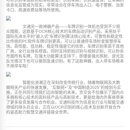
信息化监管成为现实，非常适合在停车场出入口、电子警察、治安
卡口、高速收费站等场所使用。
文通另一款神器产品——车牌识别一体机也受到不少观
众围观，这款基于OCR核心技术的车牌自动识别产品，采用处于
国际先进水平的“嵌入式”车牌识别算法核心技术，可靠性和稳定性
比传统的PC软件车牌识别更高，可以让普通停车场秒变智慧停车
场。高性能、低功耗、稳定性强是它的优势，车牌识别率高于其他
厂商，全行业排名榜首。同时支持抓拍识别与视频识别，可以秒杀
市面所有车牌，在强大功能算法支持下，即便是强光照射、逆光及
反光情况下也可以做到急速识别。有了这款神器，出入停车场根本
不用停车啦！
智能化浪潮正在深刻改变传统行业，随着物联网及大数
据相关产业的快速发展，“互联网+”及“中国制造2025”的规划与实
施，正在共同引领我们迈向智能的未来。京交会不仅展示了国内众
多拥有核心技术的高科技产品与高新技术，更是给海内外客商带来
了更多投资发展与合作机会，文通科技作为信息化行业与智能交通
领域的排头兵企业，正在以OCR识别的核心技术及创新开放合作
的姿态助力智慧交通并链接全世界。